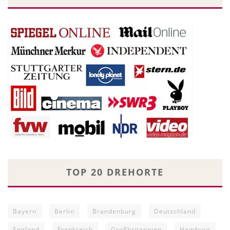
TOP 20 DREHORTE
Bayern
Berlin
Brandenburg
Deutschland
England
Frankreich
Großbritannien
Hamburg