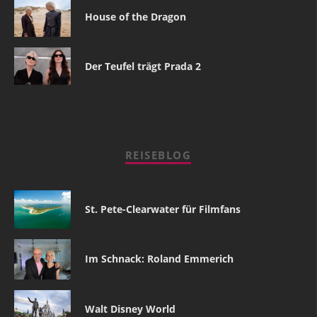
House of the Dragon
Der Teufel trägt Prada 2
REISEBLOG
St. Pete-Clearwater für Filmfans
Im Schnack: Roland Emmerich
Walt Disney World