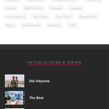
Italien
Kalifornien
Kanada
London
Los Angeles
München
New York
Österreich
Paris
Schottland
Spanien
USA
AKTUELLE FILME & SERIEN
Die Odyssee
The Bear