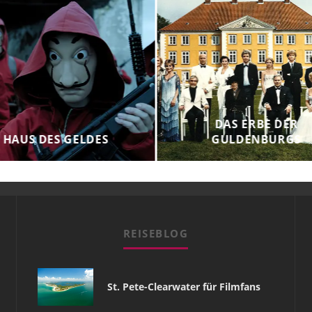
DAS ERBE DER
HAUS DES GELDES
GULDENBURGS
REISEBLOG
St. Pete-Clearwater für Filmfans