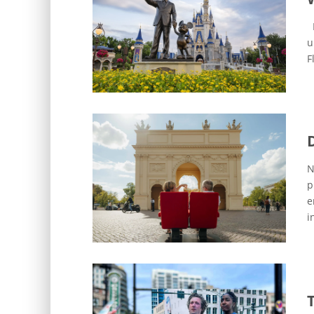
D
u
F
N
p
e
i