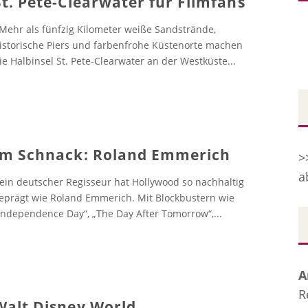
St. Pete-Clearwater für Filmfans
ehr als fünfzig Kilometer weiße Sandstrände,
istorische Piers und farbenfrohe Küstenorte machen
ie Halbinsel St. Pete-Clearwater an der Westküste
...
Im Schnack: Roland Emmerich
>
a
ein deutscher Regisseur hat Hollywood so nachhaltig
eprägt wie Roland Emmerich. Mit Blockbustern wie
Independence Day“, „The Day After Tomorrow“,
...
A
R
Walt Disney World