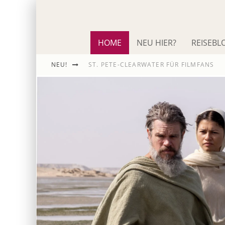
HOME
NEU HIER?
REISEBL
NEU!
ST. PETE-CLEARWATER FÜR FILMFANS
IM SCHNACK: ROLAND EMMERICH
DIE ODYSSEE