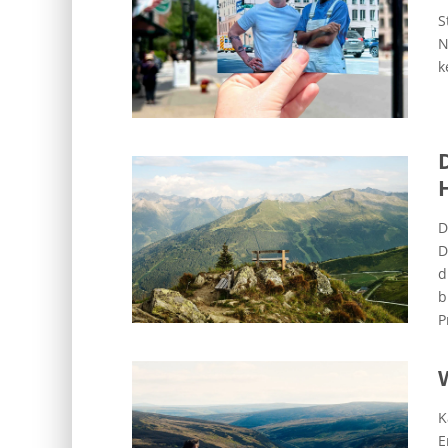
S
N
k
D
D
d
b
P
K
E