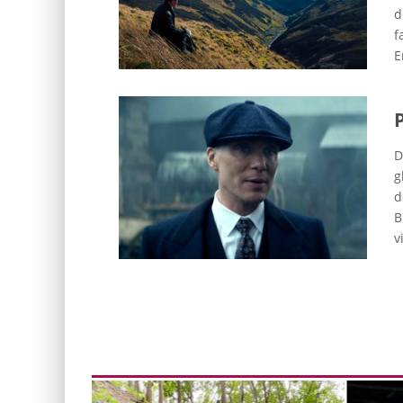
d
f
E
D
g
d
B
v