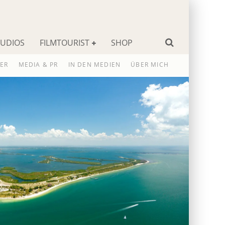
TUDIOS
FILMTOURIST
SHOP
ER
MEDIA & PR
IN DEN MEDIEN
ÜBER MICH