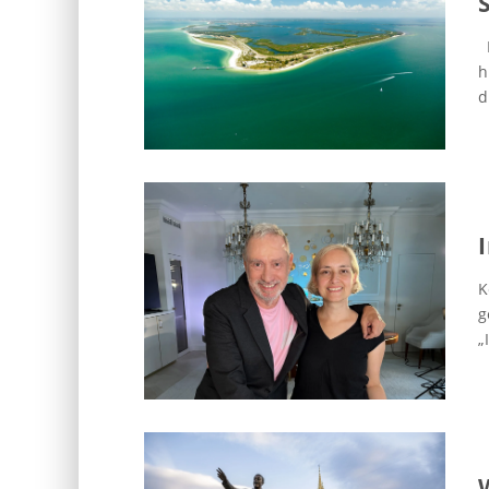
M
h
d
K
g
„