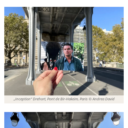
„Inception“ Drehort, Pont de Bir-Hakeim, Paris © Andrea David