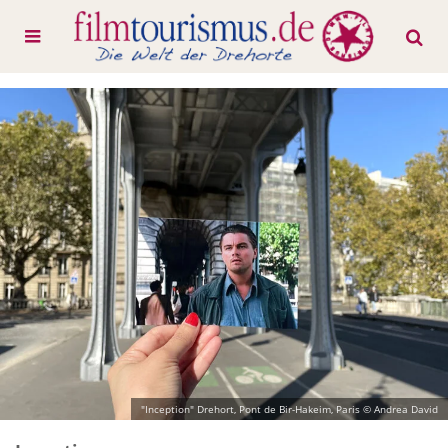
"Inception" Drehort, Pont de Bir-Hakeim, Paris © Andrea David