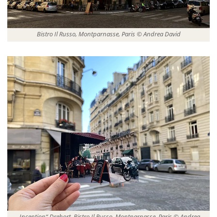
Bistro Il Russo, Montparnasse, Paris © Andrea David
„Inception“ Drehort, Bistro Il Russo, Montparnasse, Paris © Andrea