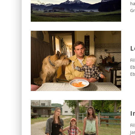
ha
Gr
L
Fi
Eb
Eb
I
Fi
Ja