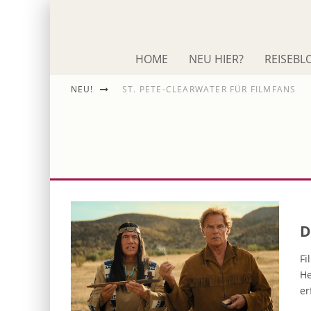
HOME
NEU HIER?
REISEBL
NEU!
ST. PETE-CLEARWATER FÜR FILMFANS
IM SCHNACK: ROLAND EMMERICH
DIE ODYSSEE
D
Fi
He
er