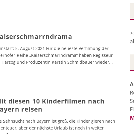
>
aiserschmarrndrama
a
lmstart: 5. August 2021 Für die neueste Verfilmung der
erhofer-Reihe „Kaiserschmarrndrama“ haben Regisseur
 Herzog und Produzentin Kerstin Schmidbauer wieder
...
A
R
it diesen 10 Kinderfilmen nach
S
ayern reisen
F
M
e Sehnsucht nach Bayern ist groß, die Kinder gieren nach
enteuer, aber der nächste Urlaub ist noch in weiter