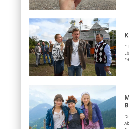
K
Fi
Eb
Ed
M
B
Di
Ab