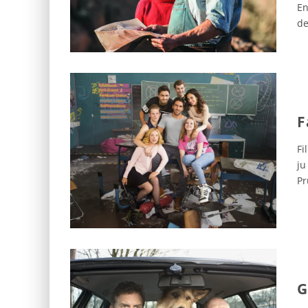
En
de
F
Fi
ju
Pr
G