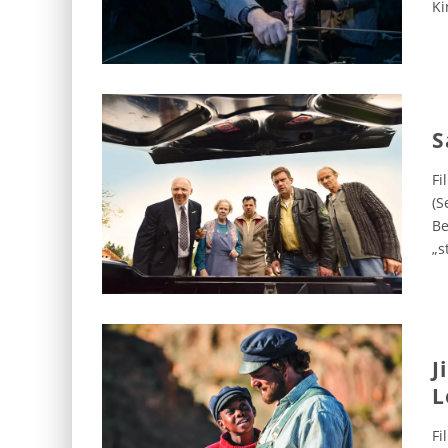
Ki
S
Fi
(S
Be
„s
J
L
Fi