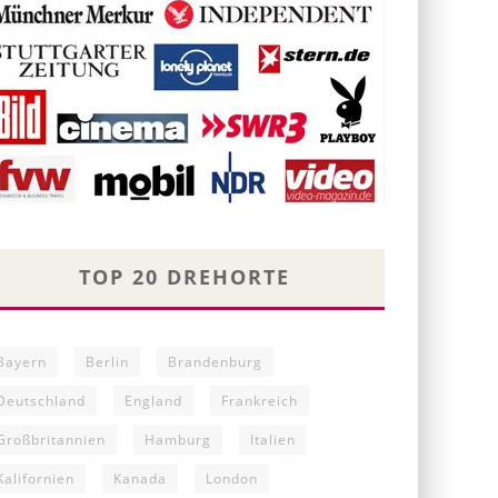
TOP 20 DREHORTE
Bayern
Berlin
Brandenburg
Deutschland
England
Frankreich
Großbritannien
Hamburg
Italien
Kalifornien
Kanada
London