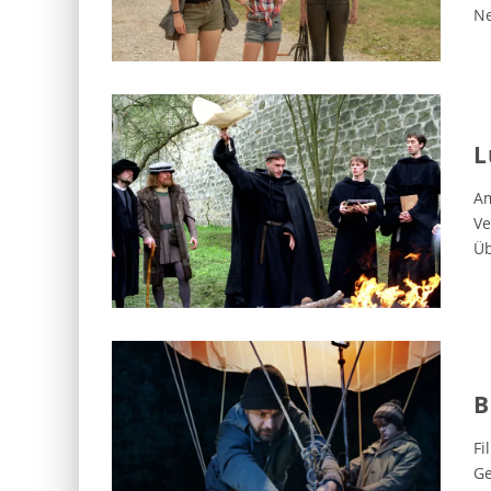
Ne
L
Am
Ve
Üb
B
Fi
Ge