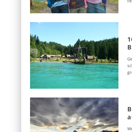
Fe
1
B
Ge
sc
gr
B
a
We