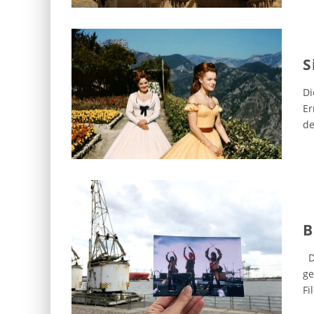
S
Di
Er
de
B
Da
ge
Fi