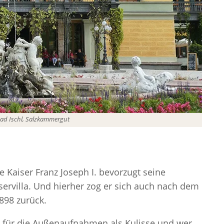
 Bad Ischl, Salzkammergut
e Kaiser Franz Joseph I. bevorzugt seine
rvilla. Und hierher zog er sich auch nach dem
1898 zurück.
lla für die Außenaufnahmen als Kulisse und wer