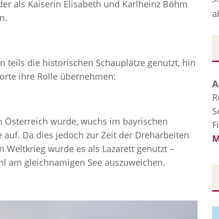
>
der als Kaiserin Elisabeth und Karlheinz Böhm
a
n.
teils die historischen Schauplätze genutzt, hin
orte ihre Rolle übernehmen:
A
R
S
on Österreich wurde, wuchs im bayrischen
F
auf. Da dies jedoch zur Zeit der Dreharbeiten
M
 Weltkrieg wurde es als Lazarett genutzt –
chl am gleichnamigen See auszuweichen.