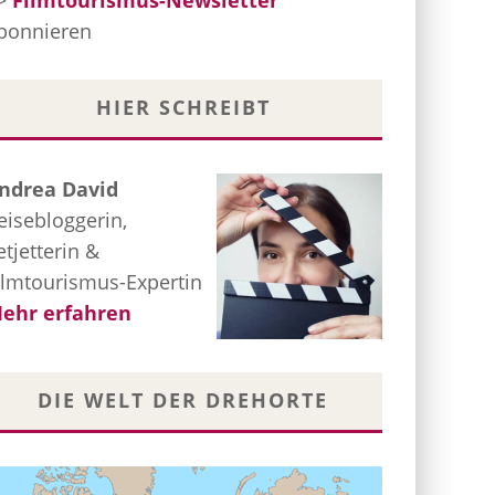
>
Filmtourismus-Newsletter
bonnieren
HIER SCHREIBT
ndrea David
eisebloggerin,
etjetterin &
ilmtourismus-Expertin
ehr erfahren
DIE WELT DER DREHORTE