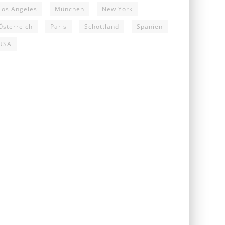
Los Angeles
München
New York
Österreich
Paris
Schottland
Spanien
USA