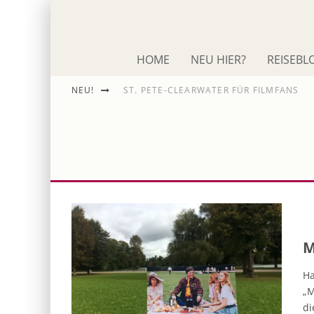
HOME
NEU HIER?
REISEBL
NEU!
ST. PETE-CLEARWATER FÜR FILMFANS
IM SCHNACK: ROLAND EMMERICH
DIE ODYSSEE
M
Ha
„M
di