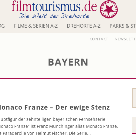
OG
FILME & SERIEN A-Z
DREHORTE A-Z
PARKS & S
KONTAKT
NEWSLETT
BAYERN
onaco Franze – Der ewige Stenz
uptfigur der zehnteiligen bayerischen Fernsehserie
onaco Franze“ ist Franz Münchinger alias Monaco Franze,
e Paraderolle von Helmut Fischer. Die Serie
...