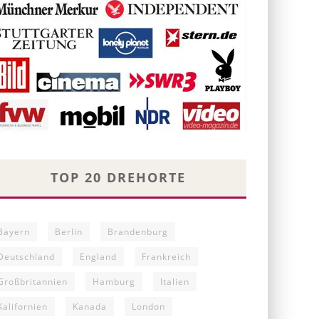
TOP 20 DREHORTE
Bayern
Berlin
Brandenburg
Deutschland
England
Frankreich
Großbritannien
Hamburg
Italien
Kalifornien
Kanada
London