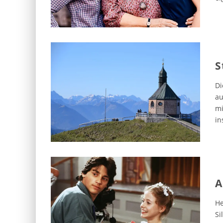
S
Di
au
mi
in
A
He
Si