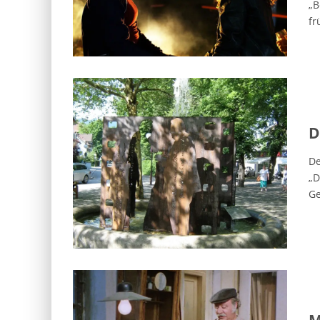
„B
fr
D
De
„D
Ge