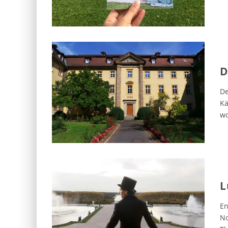
D
De
Kä
wo
L
En
No