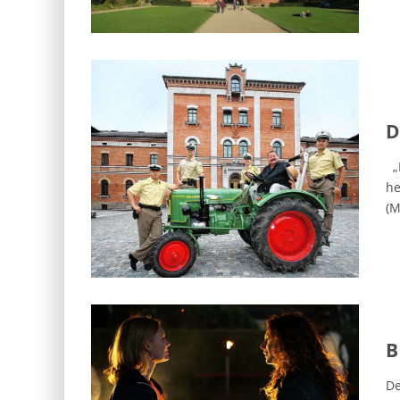
D
„M
he
(M
B
De