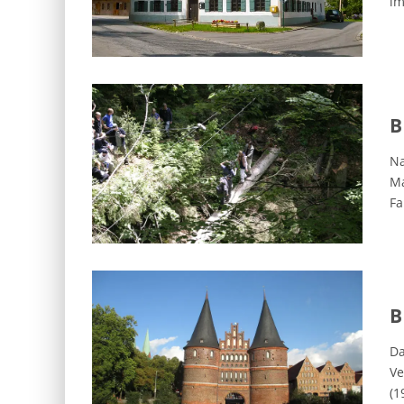
im
B
Na
Ma
Fa
B
Da
Ve
(1