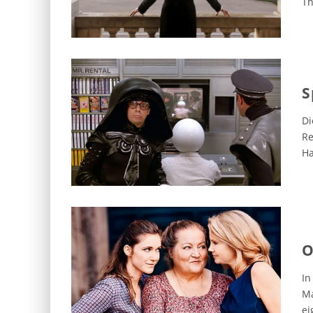
Th
S
Di
Re
Ha
In
Ma
ei