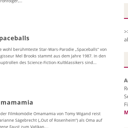
ronfolger,
...
>
paceballs
a
e wohl berühmteste Star-Wars-Parodie „Spaceballs“ von
gisseur Mel Brooks stammt aus dem Jahre 1987. In den
uptrollen des Science-Fiction-Kultklassikers sind
...
A
R
S
Omamamia
F
M
 der Filmkomödie Omamamia von Tomy Wigand reist
rianne Sägebrecht („Out of Rosenheim“) als Oma auf
gene Faust zum Vatikan,
...