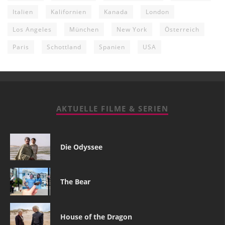
Italien
Kalifornien
Kanada
London
Los Angeles
München
New York
Österreich
Paris
Schottland
Spanien
USA
AKTUELLE FILME & SERIEN
Die Odyssee
The Bear
House of the Dragon