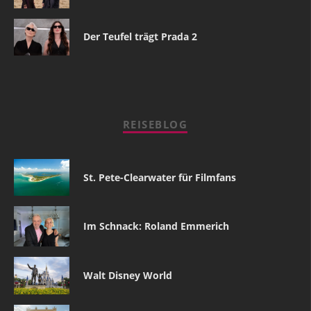
Der Teufel trägt Prada 2
REISEBLOG
St. Pete-Clearwater für Filmfans
Im Schnack: Roland Emmerich
Walt Disney World