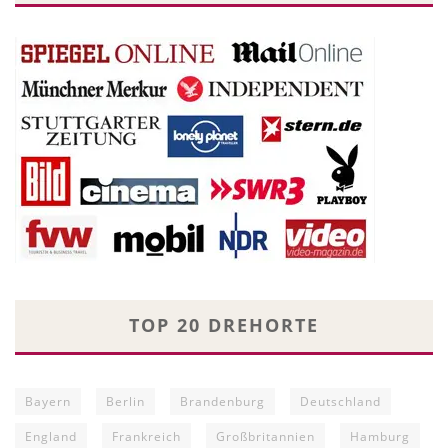
TOP 20 DREHORTE
Bayern
Berlin
Brandenburg
Deutschland
England
Frankreich
Großbritannien
Hamburg