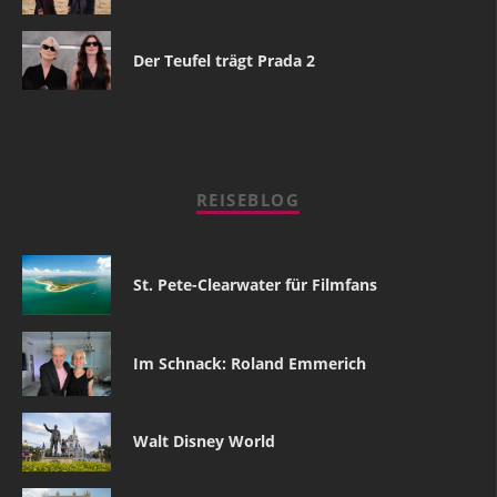
Der Teufel trägt Prada 2
REISEBLOG
St. Pete-Clearwater für Filmfans
Im Schnack: Roland Emmerich
Walt Disney World