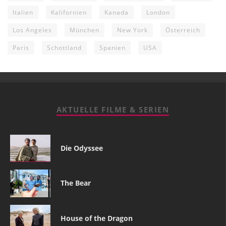
Italien
Kalifornien
Kanada
London
Los Angeles
München
New York
Österreich
Paris
Schottland
Spanien
USA
AKTUELLE FILME & SERIEN
Die Odyssee
The Bear
House of the Dragon