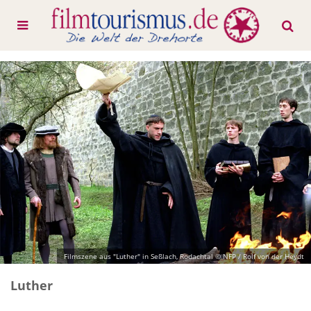
Filmszene aus "Luther" in Seßlach, Rodachtal © NFP / Rolf von der Heydt
Luther