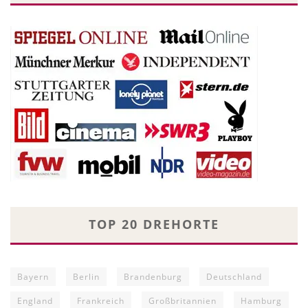
TOP 20 DREHORTE
Bayern
Berlin
Brandenburg
Deutschland
England
Frankreich
Großbritannien
Hamburg