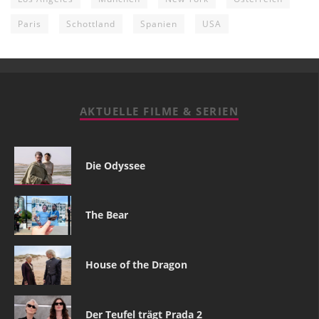
Paris
Schottland
Spanien
USA
AKTUELLE FILME & SERIEN
Die Odyssee
The Bear
House of the Dragon
Der Teufel trägt Prada 2