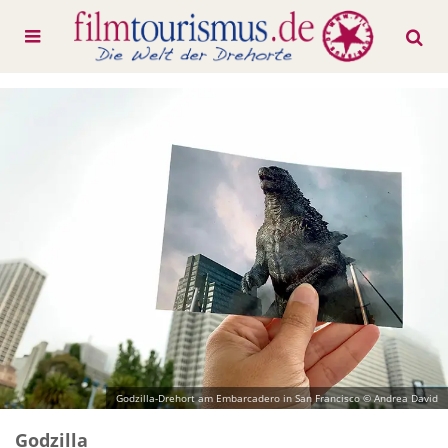
Godzilla-Drehort am Embarcadero in San Francisco © Andrea David
Godzilla