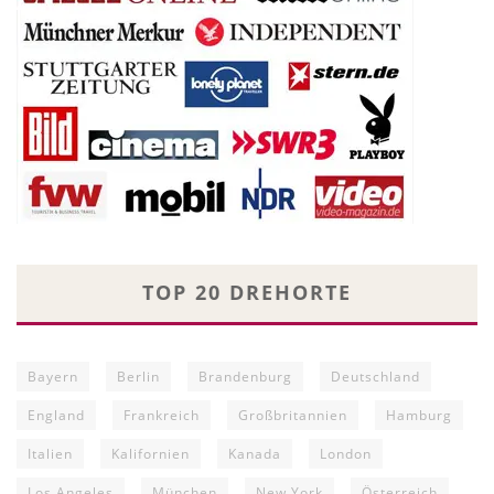
TOP 20 DREHORTE
Bayern
Berlin
Brandenburg
Deutschland
England
Frankreich
Großbritannien
Hamburg
Italien
Kalifornien
Kanada
London
Los Angeles
München
New York
Österreich