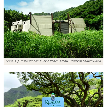
Set aus „Jurassic World“, Kualoa Ranch, O’ahu, Hawaii © Andrea David