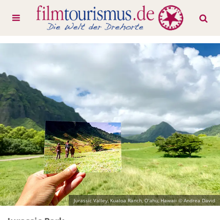
Jurassic Valley, Kualoa Ranch, O'ahu, Hawaii © Andrea David