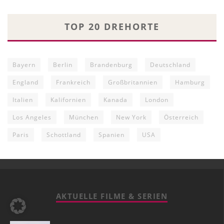
TOP 20 DREHORTE
Bayern
Berlin
Brandenburg
Deutschland
England
Frankreich
Großbritannien
Hamburg
Italien
Kalifornien
Kanada
London
Los Angeles
München
New York
Österreich
Paris
Schottland
Spanien
USA
AKTUELLE FILME & SERIEN