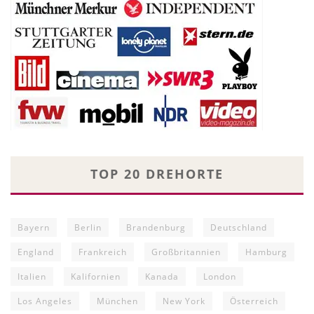
TOP 20 DREHORTE
Bayern
Berlin
Brandenburg
Deutschland
England
Frankreich
Großbritannien
Hamburg
Italien
Kalifornien
Kanada
London
Los Angeles
München
New York
Österreich