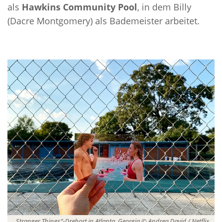
als
Hawkins Community Pool
, in dem Billy
(Dacre Montgomery) als Bademeister arbeitet.
„Stranger Things“-Drehort in Atlanta, Georgia © Andrea David / Netflix