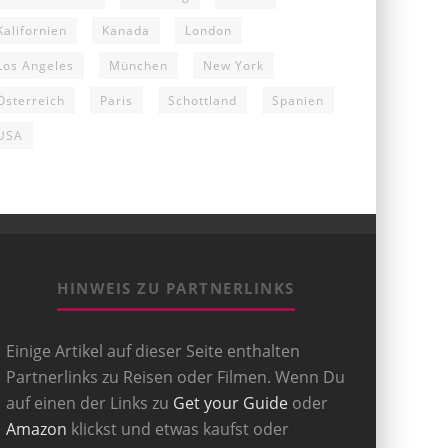
Kalifornien
Kanada
London
Los Angeles
München
New York
Österreich
Paris
Schottland
Spanien
USA
HINWEIS ZU PARTNERLINKS
Einige Artikel auf dieser Seite enthalten
Partnerlinks zu Reisen oder Filmen. Wenn Du
auf einen der Links zu
Get your Guide
oder
Amazon
klickst und etwas kaufst oder