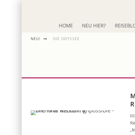
HOME
NEU HIER?
REISEBL
NEU!
DIE ODYSSEE
ST. PETE-CLEARWATER FÜR FILMFANS
IM SCHNACK: ROLAND EMMERICH
M
R
Fi
Re
„M