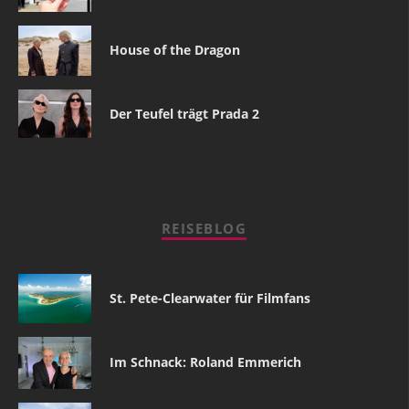
House of the Dragon
Der Teufel trägt Prada 2
REISEBLOG
St. Pete-Clearwater für Filmfans
Im Schnack: Roland Emmerich