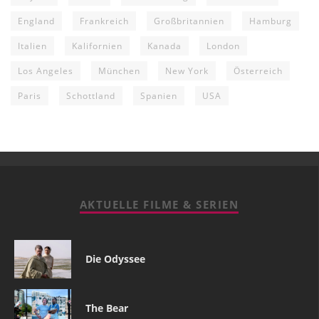
England
Frankreich
Großbritannien
Hamburg
Italien
Kalifornien
Kanada
London
Los Angeles
München
New York
Österreich
Paris
Schottland
Spanien
USA
AKTUELLE FILME & SERIEN
Die Odyssee
The Bear