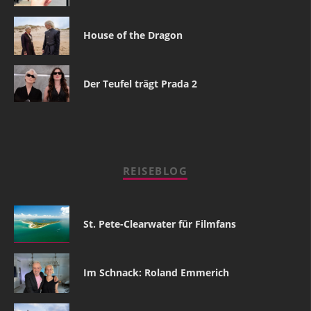
House of the Dragon
Der Teufel trägt Prada 2
REISEBLOG
St. Pete-Clearwater für Filmfans
Im Schnack: Roland Emmerich