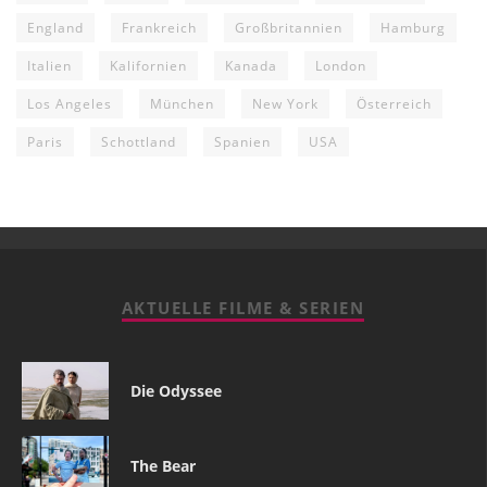
England
Frankreich
Großbritannien
Hamburg
Italien
Kalifornien
Kanada
London
Los Angeles
München
New York
Österreich
Paris
Schottland
Spanien
USA
AKTUELLE FILME & SERIEN
Die Odyssee
The Bear