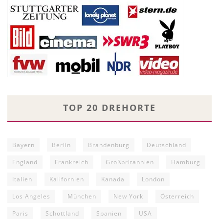
TOP 20 DREHORTE
Bayern
Berlin
Brandenburg
Deutschland
England
Frankreich
Großbritannien
Hamburg
Italien
Kalifornien
Kanada
London
Los Angeles
München
New York
Österreich
Paris
Schottland
Spanien
USA