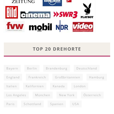
TOP 20 DREHORTE
Bayern
Berlin
Brandenburg
Deutschland
England
Frankreich
Großbritannien
Hamburg
Italien
Kalifornien
Kanada
London
Los Angeles
München
New York
Österreich
Paris
Schottland
Spanien
USA