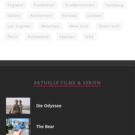
England
Frankreich
Großbritannien
Hamburg
Italien
Kalifornien
Kanada
London
Los Angeles
München
New York
Österreich
Paris
Schottland
Spanien
USA
AKTUELLE FILME & SERIEN
Die Odyssee
The Bear