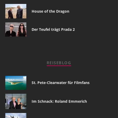
House of the Dragon
Der Teufel trägt Prada 2
REISEBLOG
St. Pete-Clearwater für Filmfans
Im Schnack: Roland Emmerich