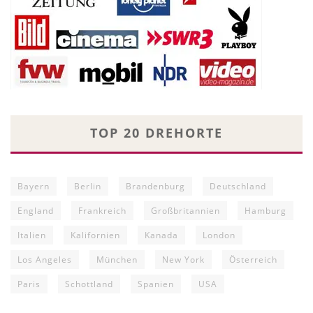
TOP 20 DREHORTE
Bayern
Berlin
Brandenburg
Deutschland
England
Frankreich
Großbritannien
Hamburg
Italien
Kalifornien
Kanada
London
Los Angeles
München
New York
Österreich
Paris
Schottland
Spanien
USA