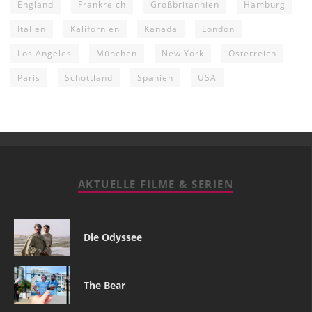
England
Frankreich
Großbritannien
Hamburg
Italien
Kalifornien
Kanada
London
Los Angeles
München
New York
Österreich
Paris
Schottland
Spanien
USA
AKTUELLE FILME & SERIEN
Die Odyssee
The Bear