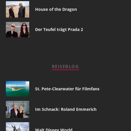
House of the Dragon
Der Teufel trägt Prada 2
REISEBLOG
St. Pete-Clearwater für Filmfans
Im Schnack: Roland Emmerich
Walt Disney World