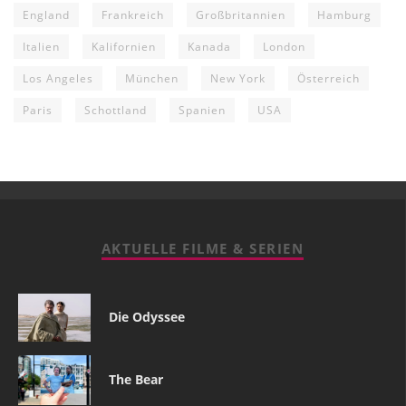
England
Frankreich
Großbritannien
Hamburg
Italien
Kalifornien
Kanada
London
Los Angeles
München
New York
Österreich
Paris
Schottland
Spanien
USA
AKTUELLE FILME & SERIEN
Die Odyssee
The Bear