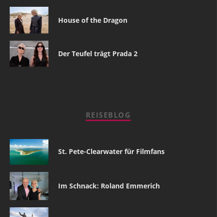
House of the Dragon
Der Teufel trägt Prada 2
REISEBLOG
St. Pete-Clearwater für Filmfans
Im Schnack: Roland Emmerich