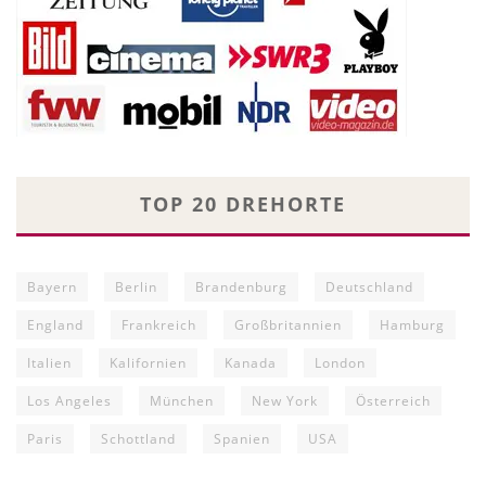
TOP 20 DREHORTE
Bayern
Berlin
Brandenburg
Deutschland
England
Frankreich
Großbritannien
Hamburg
Italien
Kalifornien
Kanada
London
Los Angeles
München
New York
Österreich
Paris
Schottland
Spanien
USA