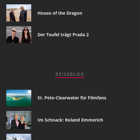
House of the Dragon
Der Teufel trägt Prada 2
REISEBLOG
St. Pete-Clearwater für Filmfans
Im Schnack: Roland Emmerich