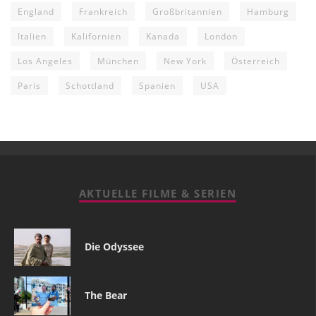
England
Frankreich
Großbritannien
Hamburg
Italien
Kalifornien
Kanada
London
Los Angeles
München
New York
Österreich
Paris
Schottland
Spanien
USA
AKTUELLE FILME & SERIEN
Die Odyssee
The Bear