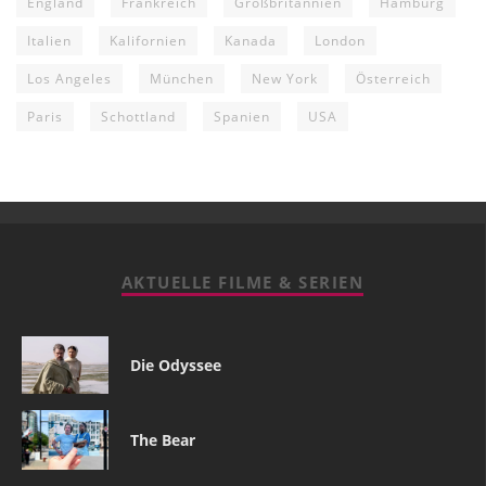
England
Frankreich
Großbritannien
Hamburg
Italien
Kalifornien
Kanada
London
Los Angeles
München
New York
Österreich
Paris
Schottland
Spanien
USA
AKTUELLE FILME & SERIEN
Die Odyssee
The Bear