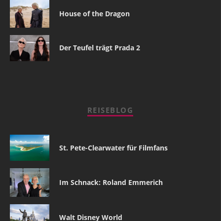
House of the Dragon
Der Teufel trägt Prada 2
REISEBLOG
St. Pete-Clearwater für Filmfans
Im Schnack: Roland Emmerich
Walt Disney World