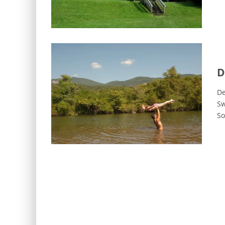
D
De
Sw
So