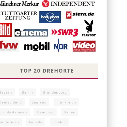
TOP 20 DREHORTE
Bayern
Berlin
Brandenburg
Deutschland
England
Frankreich
Großbritannien
Hamburg
Italien
Kalifornien
Kanada
London