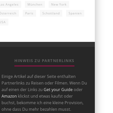
Los Angeles
München
New York
Österreich
Paris
Schottland
Spanien
USA
HINWEIS ZU PARTNERLINKS
Einige Artikel auf dieser Seite enthalten
Partnerlinks zu Reisen oder Filmen. Wenn Du
auf einen der Links zu
Get your Guide
oder
Amazon
klickst und etwas kaufst oder
buchst, bekomme ich eine kleine Provision,
ohne dass Du mehr bezahlen musst.