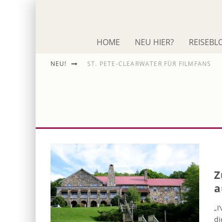
HOME
NEU HIER?
REISEBL
NEU!
ST. PETE-CLEARWATER FÜR FILMFANS
IM SCHNACK: ROLAND EMMERICH
DIE ODYSSEE
Z
a
„I
di