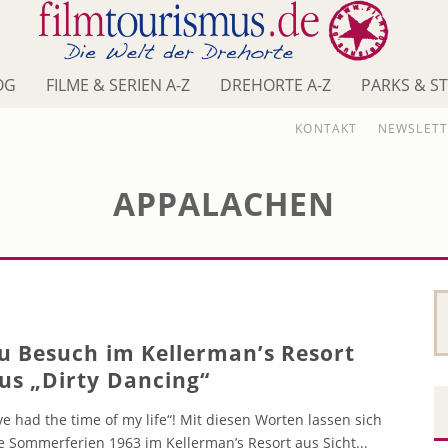
OG
FILME & SERIEN A-Z
DREHORTE A-Z
PARKS & S
KONTAKT
NEWSLETT
APPALACHEN
u Besuch im Kellerman’s Resort
us „Dirty Dancing“
’ve had the time of my life“! Mit diesen Worten lassen sich
e Sommerferien 1963 im Kellerman’s Resort aus Sicht
...