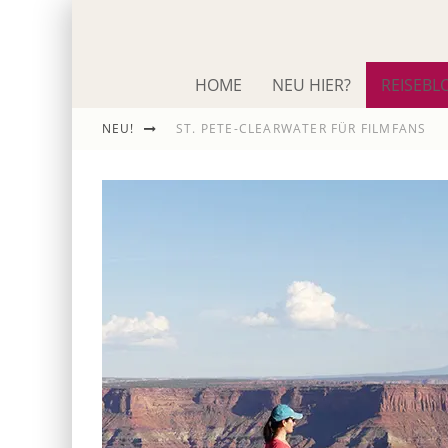
HOME
NEU HIER?
REISEBL
ST. PETE-CLEARWATER FÜR FILMFANS
NEU!
IM SCHNACK: ROLAND EMMERICH
DIE ODYSSEE