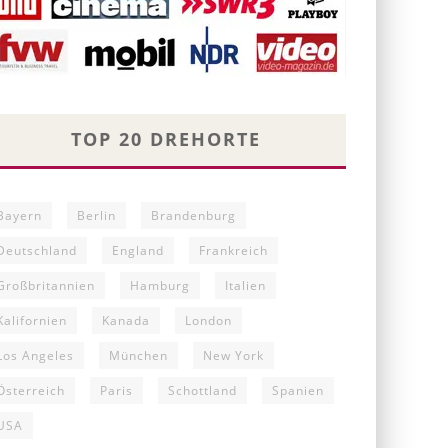
TOP 20 DREHORTE
Bayern
Berlin
Brandenburg
Deutschland
England
Frankreich
Großbritannien
Hamburg
Italien
Kalifornien
Kanada
London
Los Angeles
München
New York
Österreich
Paris
Schottland
Spanien
USA