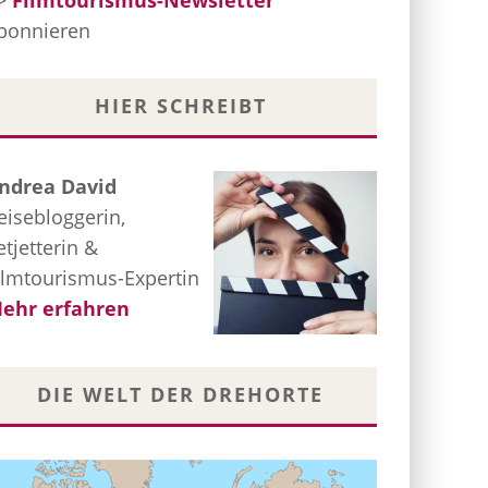
>
Filmtourismus-Newsletter
bonnieren
HIER SCHREIBT
ndrea David
eisebloggerin,
etjetterin &
ilmtourismus-Expertin
ehr erfahren
DIE WELT DER DREHORTE