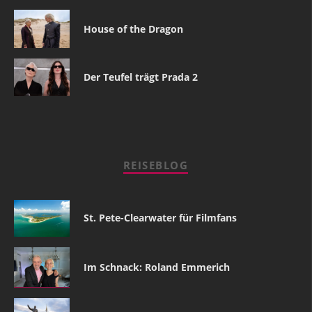
House of the Dragon
Der Teufel trägt Prada 2
REISEBLOG
St. Pete-Clearwater für Filmfans
Im Schnack: Roland Emmerich