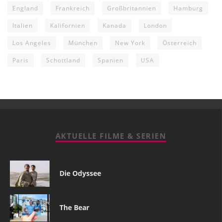
England
Frankreich
Großbritannien
Hamburg
Italien
Kalifornien
Kanada
London
Los Angeles
München
New York
Österreich
Paris
Schottland
Spanien
USA
AKTUELLE FILME & SERIEN
Die Odyssee
The Bear