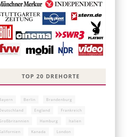
TOP 20 DREHORTE
Bayern
Berlin
Brandenburg
Deutschland
England
Frankreich
Großbritannien
Hamburg
Italien
Kalifornien
Kanada
London