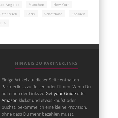
Los Angeles
München
New York
Österreich
Paris
Schottland
Spanien
USA
HINWEIS ZU PARTNERLINKS
Einige Artikel auf dieser Seite enthalten
Partnerlinks zu Reisen oder Filmen. Wenn Du
auf einen der Links zu
Get your Guide
oder
Amazon
klickst und etwas kaufst oder
buchst, bekomme ich eine kleine Provision,
ohne dass Du mehr bezahlen musst.