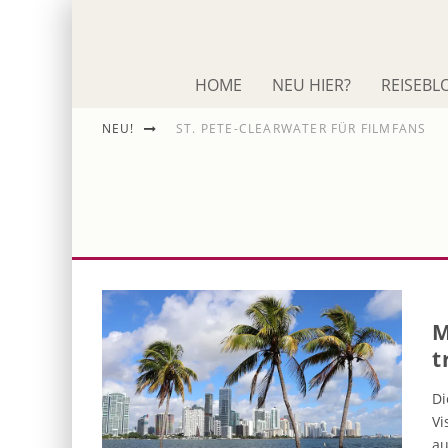
HOME
NEU HIER?
REISEBL
NEU!
ST. PETE-CLEARWATER FÜR FILMFANS
IM SCHNACK: ROLAND EMMERICH
DIE ODYSSEE
M
t
Di
Vi
au