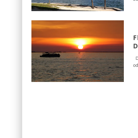
F
D
Di
od