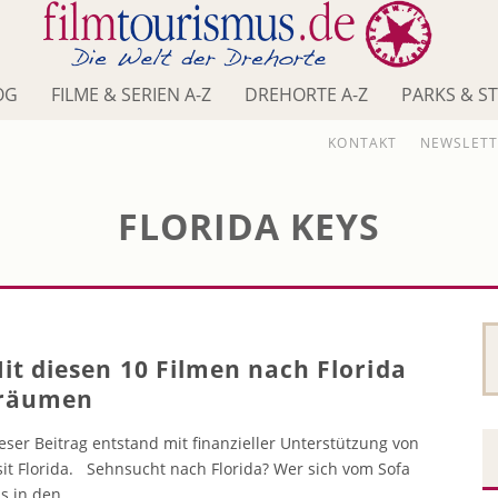
OG
FILME & SERIEN A-Z
DREHORTE A-Z
PARKS & S
KONTAKT
NEWSLETT
FLORIDA KEYS
it diesen 10 Filmen nach Florida
räumen
eser Beitrag entstand mit finanzieller Unterstützung von
sit Florida. Sehnsucht nach Florida? Wer sich vom Sofa
s in den
...