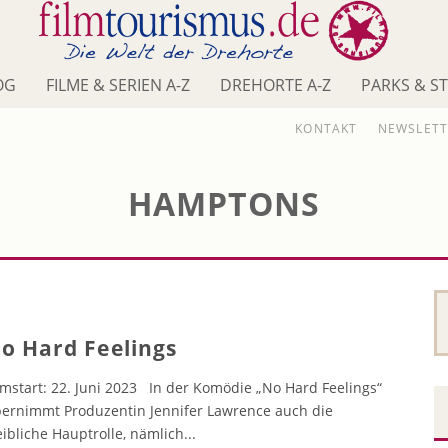
OG
FILME & SERIEN A-Z
DREHORTE A-Z
PARKS & S
KONTAKT
NEWSLETT
HAMPTONS
o Hard Feelings
lmstart: 22. Juni 2023 In der Komödie „No Hard Feelings“
ernimmt Produzentin Jennifer Lawrence auch die
ibliche Hauptrolle, nämlich
...