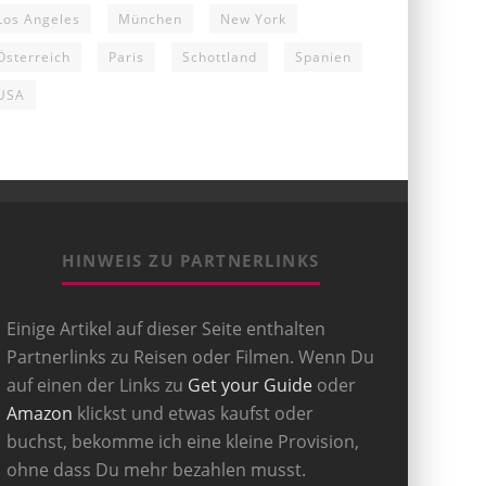
Los Angeles
München
New York
Österreich
Paris
Schottland
Spanien
USA
HINWEIS ZU PARTNERLINKS
Einige Artikel auf dieser Seite enthalten
Partnerlinks zu Reisen oder Filmen. Wenn Du
auf einen der Links zu
Get your Guide
oder
Amazon
klickst und etwas kaufst oder
buchst, bekomme ich eine kleine Provision,
ohne dass Du mehr bezahlen musst.