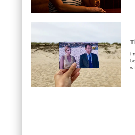
T
Im
be
wi