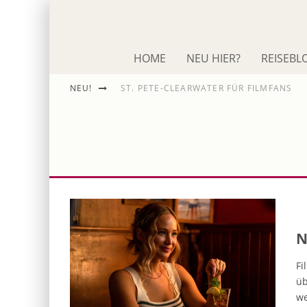
HOME
NEU HIER?
REISEBL
NEU!
ST. PETE-CLEARWATER FÜR FILMFANS
IM SCHNACK: ROLAND EMMERICH
DIE ODYSSEE
N
Fi
üb
we