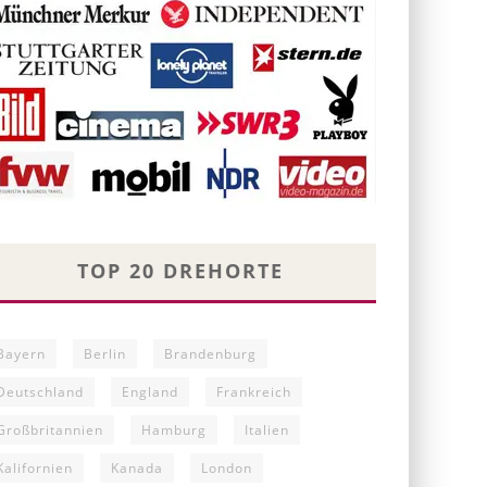
TOP 20 DREHORTE
Bayern
Berlin
Brandenburg
Deutschland
England
Frankreich
Großbritannien
Hamburg
Italien
Kalifornien
Kanada
London