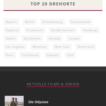
TOP 20 DREHORTE
Bayern
Berlin
Brandenburg
Deutschland
England
Frankreich
Großbritannien
Hamburg
Italien
Kalifornien
Kanada
London
Los Angeles
München
New York
Österreich
Paris
Schottland
Spanien
USA
AKTUELLE FILME & SERIEN
Die Odyssee