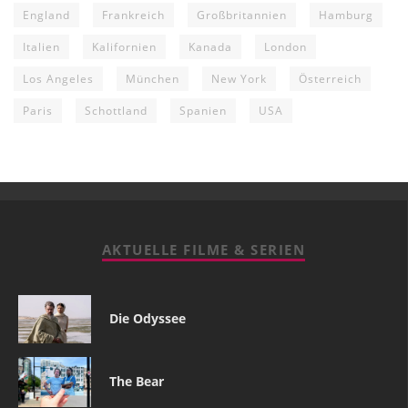
England
Frankreich
Großbritannien
Hamburg
Italien
Kalifornien
Kanada
London
Los Angeles
München
New York
Österreich
Paris
Schottland
Spanien
USA
AKTUELLE FILME & SERIEN
Die Odyssee
The Bear