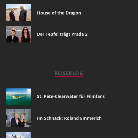
House of the Dragon
Der Teufel trägt Prada 2
REISEBLOG
St. Pete-Clearwater für Filmfans
Im Schnack: Roland Emmerich