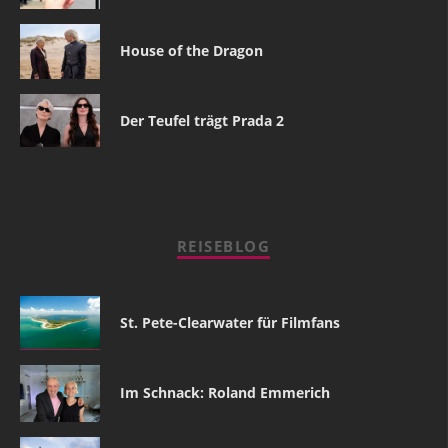
House of the Dragon
Der Teufel trägt Prada 2
REISEBLOG
St. Pete-Clearwater für Filmfans
Im Schnack: Roland Emmerich