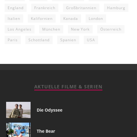
England
Frankreich
Großbritannien
Hamburg
Italien
Kalifornien
Kanada
London
Los Angeles
München
New York
Österreich
Paris
Schottland
Spanien
USA
AKTUELLE FILME & SERIEN
Die Odyssee
The Bear