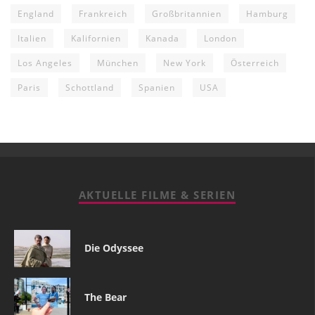
England
Frankreich
Großbritannien
Hamburg
Italien
Kalifornien
Kanada
London
Los Angeles
München
New York
Österreich
Paris
Schottland
Spanien
USA
AKTUELLE FILME & SERIEN
Die Odyssee
The Bear