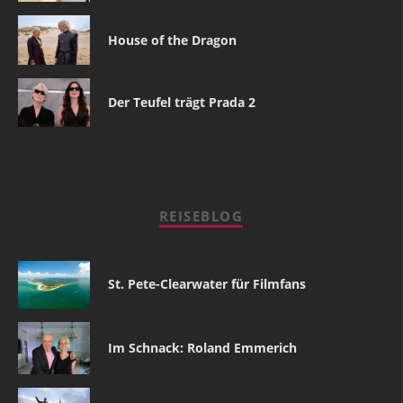
House of the Dragon
Der Teufel trägt Prada 2
REISEBLOG
St. Pete-Clearwater für Filmfans
Im Schnack: Roland Emmerich