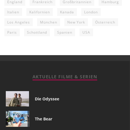
England
Frankreich
Großbritannien
Hamburg
Italien
Kalifornien
Kanada
London
Los Angeles
München
New York
Österreich
Paris
Schottland
Spanien
USA
AKTUELLE FILME & SERIEN
Die Odyssee
The Bear