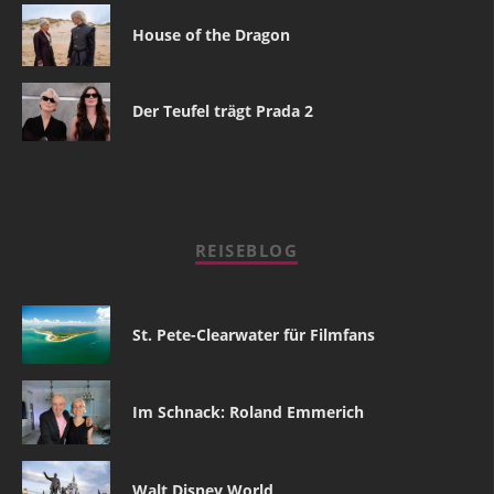
House of the Dragon
Der Teufel trägt Prada 2
REISEBLOG
St. Pete-Clearwater für Filmfans
Im Schnack: Roland Emmerich
Walt Disney World