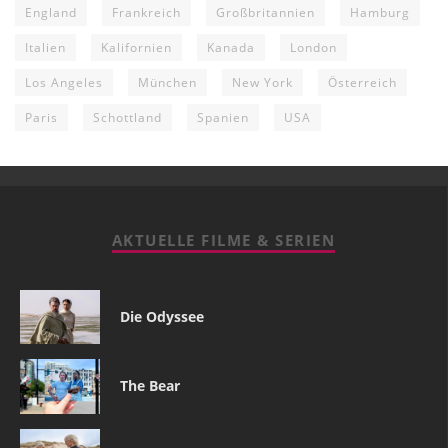
England
Frankreich
Großbritannien
Hamburg
Italien
Kalifornien
Kanada
London
Los Angeles
München
New York
Österreich
Paris
Schottland
Spanien
USA
AKTUELLE FILME & SERIEN
Die Odyssee
The Bear