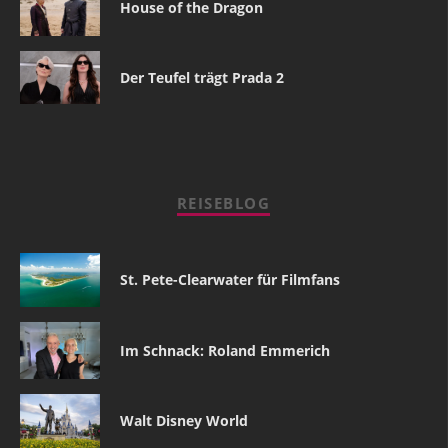
House of the Dragon
Der Teufel trägt Prada 2
REISEBLOG
St. Pete-Clearwater für Filmfans
Im Schnack: Roland Emmerich
Walt Disney World