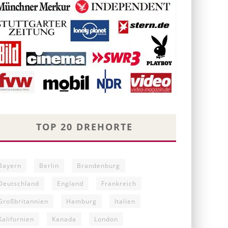
TOP 20 DREHORTE
Bayern
Berlin
Brandenburg
Deutschland
England
Frankreich
Großbritannien
Hamburg
Italien
Kalifornien
Kanada
London