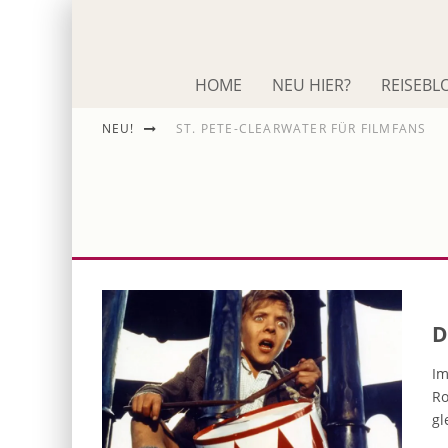
HOME
NEU HIER?
REISEBL
NEU!
ST. PETE-CLEARWATER FÜR FILMFANS
IM SCHNACK: ROLAND EMMERICH
DIE ODYSSEE
D
Im
Ro
gl