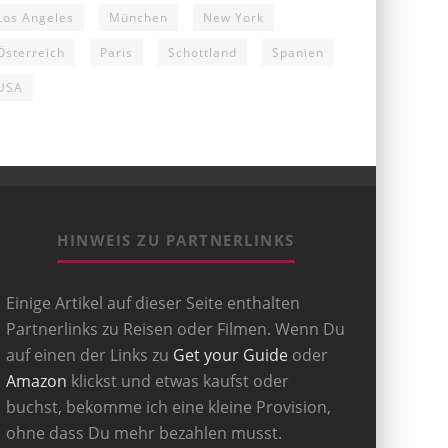
Los Angeles
München
New York
Österreich
Paris
Schottland
Spanien
USA
HINWEIS ZU PARTNERLINKS
Einige Artikel auf dieser Seite enthalten
Partnerlinks zu Reisen oder Filmen. Wenn Du
auf einen der Links zu
Get your Guide
oder
Amazon
klickst und etwas kaufst oder
buchst, bekomme ich eine kleine Provision,
ohne dass Du mehr bezahlen musst.