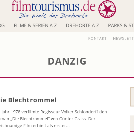
OG
FILME & SERIEN A-Z
DREHORTE A-Z
PARKS & S
KONTAKT
NEWSLETT
DANZIG
ie Blechtrommel
 Jahr 1978 verfilmte Regisseur Volker Schlöndorff den
man „Die Blechtrommel“ von Günter Grass. Der
eichnamige Film erhielt als erster
...