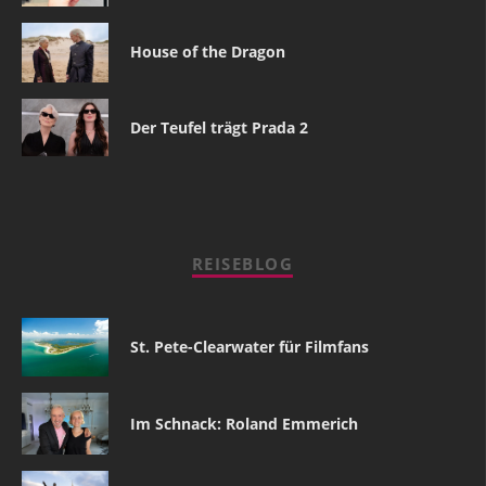
House of the Dragon
Der Teufel trägt Prada 2
REISEBLOG
St. Pete-Clearwater für Filmfans
Im Schnack: Roland Emmerich