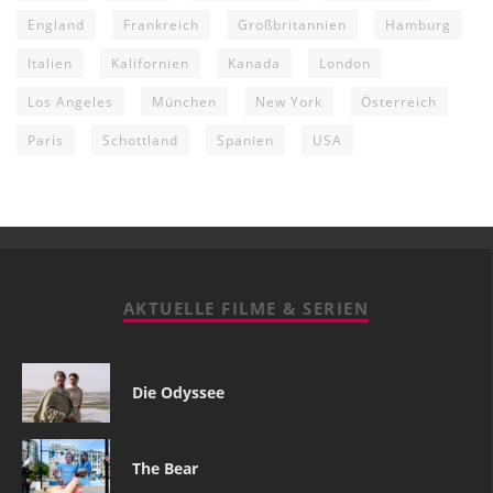
England
Frankreich
Großbritannien
Hamburg
Italien
Kalifornien
Kanada
London
Los Angeles
München
New York
Österreich
Paris
Schottland
Spanien
USA
AKTUELLE FILME & SERIEN
Die Odyssee
The Bear