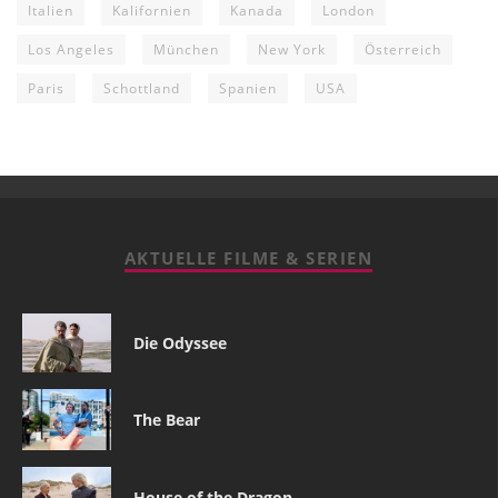
Italien
Kalifornien
Kanada
London
Los Angeles
München
New York
Österreich
Paris
Schottland
Spanien
USA
AKTUELLE FILME & SERIEN
Die Odyssee
The Bear
House of the Dragon