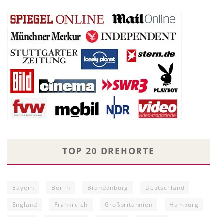
TOP 20 DREHORTE
Bayern
Berlin
Brandenburg
Deutschland
England
Frankreich
Großbritannien
Hamburg