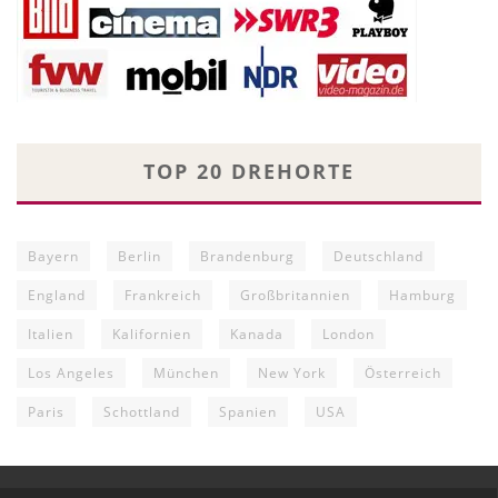
TOP 20 DREHORTE
Bayern
Berlin
Brandenburg
Deutschland
England
Frankreich
Großbritannien
Hamburg
Italien
Kalifornien
Kanada
London
Los Angeles
München
New York
Österreich
Paris
Schottland
Spanien
USA