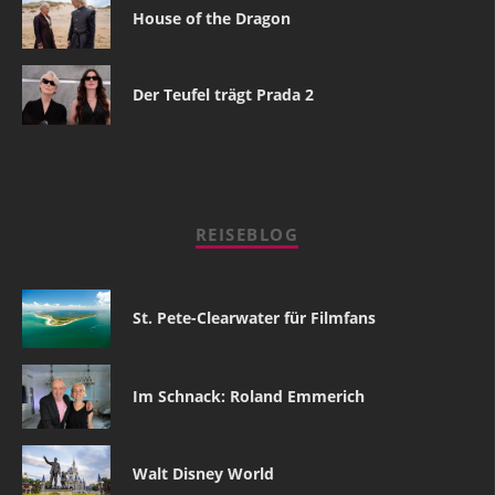
House of the Dragon
Der Teufel trägt Prada 2
REISEBLOG
St. Pete-Clearwater für Filmfans
Im Schnack: Roland Emmerich
Walt Disney World