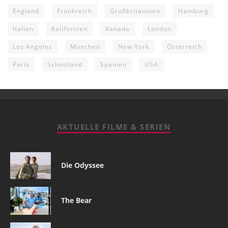
England
Frankreich
Großbritannien
Hamburg
Italien
Kalifornien
Kanada
London
Los Angeles
München
New York
Österreich
Paris
Schottland
Spanien
USA
AKTUELLE FILME & SERIEN
Die Odyssee
The Bear