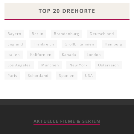
TOP 20 DREHORTE
Bayern
Berlin
Brandenburg
Deutschland
England
Frankreich
Großbritannien
Hamburg
Italien
Kalifornien
Kanada
London
Los Angeles
München
New York
Österreich
Paris
Schottland
Spanien
USA
AKTUELLE FILME & SERIEN