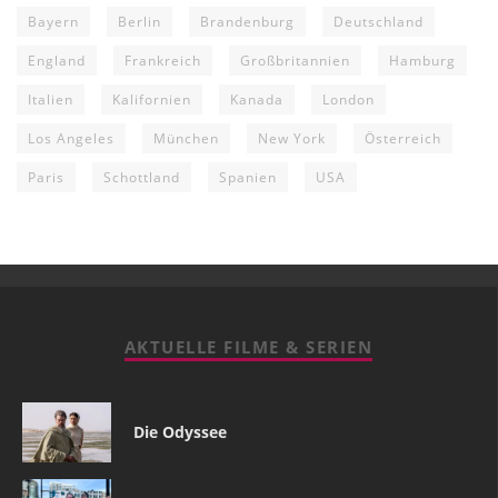
Bayern
Berlin
Brandenburg
Deutschland
England
Frankreich
Großbritannien
Hamburg
Italien
Kalifornien
Kanada
London
Los Angeles
München
New York
Österreich
Paris
Schottland
Spanien
USA
AKTUELLE FILME & SERIEN
Die Odyssee