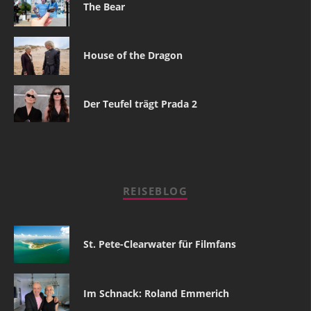
The Bear
House of the Dragon
Der Teufel trägt Prada 2
REISEBLOG
St. Pete-Clearwater für Filmfans
Im Schnack: Roland Emmerich