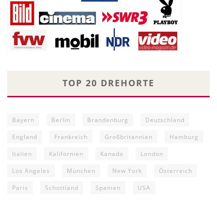
TOP 20 DREHORTE
Bayern
Berlin
Brandenburg
Deutschland
England
Frankreich
Großbritannien
Hamburg
Italien
Kalifornien
Kanada
London
Los Angeles
München
New York
Österreich
Paris
Schottland
Spanien
USA