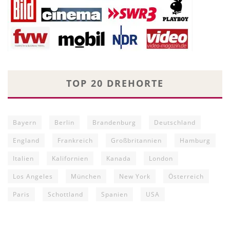
TOP 20 DREHORTE
Bayern
Berlin
Brandenburg
Deutschland
England
Frankreich
Großbritannien
Hamburg
Italien
Kalifornien
Kanada
London
Los Angeles
München
New York
Österreich
Paris
Schottland
Spanien
USA