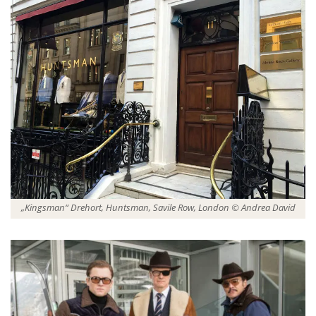
„Kingsman“ Drehort, Huntsman, Savile Row, London © Andrea David