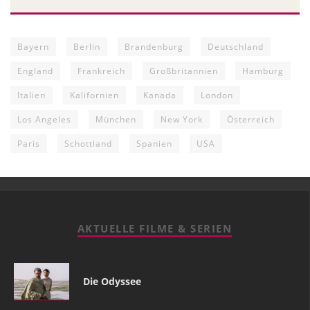
Bayern
Berlin
Brandenburg
Deutschland
England
Frankreich
Großbritannien
Hamburg
Italien
Kalifornien
Kanada
London
Los Angeles
München
New York
Österreich
Paris
Schottland
Spanien
USA
AKTUELLE FILME & SERIEN
Die Odyssee