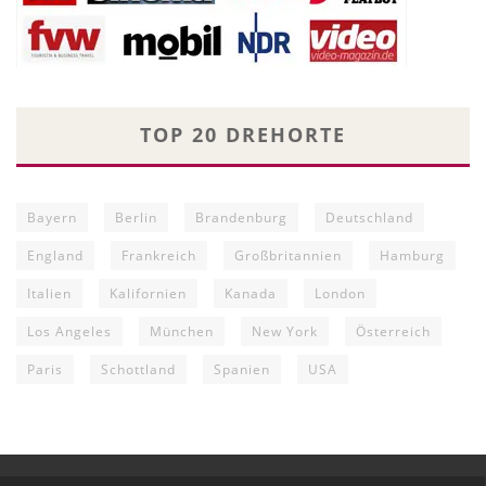
TOP 20 DREHORTE
Bayern
Berlin
Brandenburg
Deutschland
England
Frankreich
Großbritannien
Hamburg
Italien
Kalifornien
Kanada
London
Los Angeles
München
New York
Österreich
Paris
Schottland
Spanien
USA