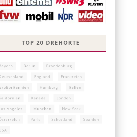
TOP 20 DREHORTE
Bayern
Berlin
Brandenburg
Deutschland
England
Frankreich
Großbritannien
Hamburg
Italien
Kalifornien
Kanada
London
Los Angeles
München
New York
Österreich
Paris
Schottland
Spanien
USA