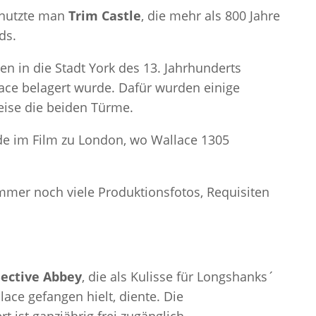
e nutzte man
Trim Castle
, die mehr als 800 Jahre
ds.
 in die Stadt York des 13. Jahrhunderts
lace belagert wurde. Dafür wurden einige
ise die beiden Türme.
de im Film zu London, wo Wallace 1305
immer noch viele Produktionsfotos, Requisiten
ective Abbey
, die als Kulisse für Longshanks´
ace gefangen hielt, diente. Die
t ist ganzjährig frei zugänglich.