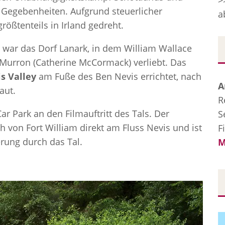
>
n Gegebenheiten. Aufgrund steuerlicher
a
rößtenteils in Irland gedreht.
 war das Dorf Lanark, in dem William Wallace
 Murron (Catherine McCormack) verliebt. Das
s Valley
am Fuße des Ben Nevis errichtet, nach
A
aut.
R
r Park an den Filmauftritt des Tals. Der
S
ch von Fort William direkt am Fluss Nevis und ist
F
rung durch das Tal.
M