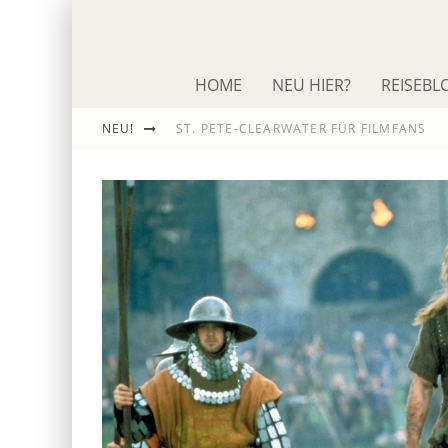
HOME
NEU HIER?
REISEBL
ST. PETE-CLEARWATER FÜR FILMFANS
NEU!
IM SCHNACK: ROLAND EMMERICH
DIE ODYSSEE