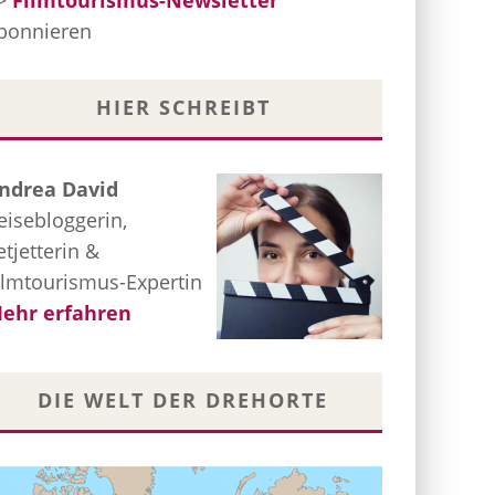
>
Filmtourismus-Newsletter
bonnieren
HIER SCHREIBT
ndrea David
eisebloggerin,
etjetterin &
ilmtourismus-Expertin
ehr erfahren
DIE WELT DER DREHORTE