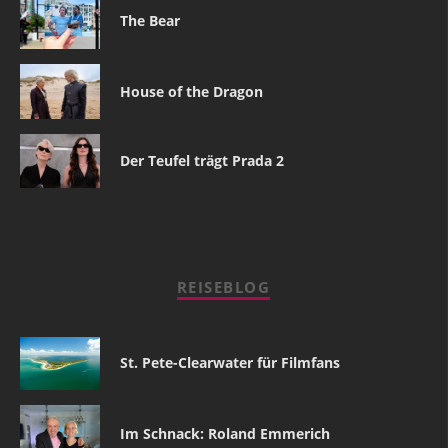
The Bear
House of the Dragon
Der Teufel trägt Prada 2
REISEBLOG
St. Pete-Clearwater für Filmfans
Im Schnack: Roland Emmerich