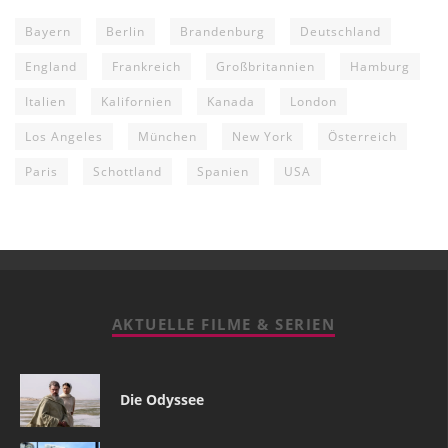
Bayern
Berlin
Brandenburg
Deutschland
England
Frankreich
Großbritannien
Hamburg
Italien
Kalifornien
Kanada
London
Los Angeles
München
New York
Österreich
Paris
Schottland
Spanien
USA
AKTUELLE FILME & SERIEN
Die Odyssee