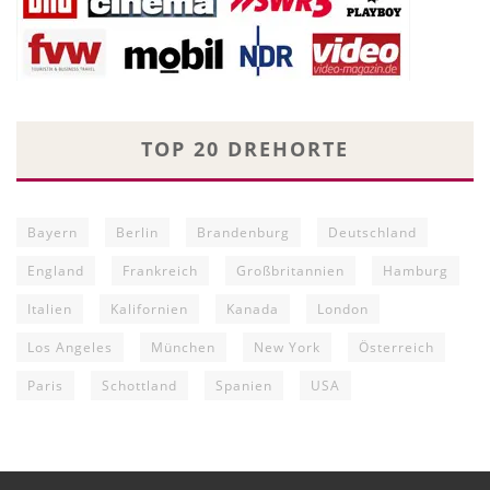
TOP 20 DREHORTE
Bayern
Berlin
Brandenburg
Deutschland
England
Frankreich
Großbritannien
Hamburg
Italien
Kalifornien
Kanada
London
Los Angeles
München
New York
Österreich
Paris
Schottland
Spanien
USA