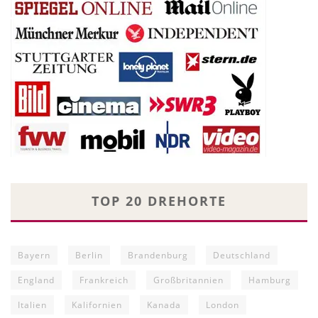
TOP 20 DREHORTE
Bayern
Berlin
Brandenburg
Deutschland
England
Frankreich
Großbritannien
Hamburg
Italien
Kalifornien
Kanada
London