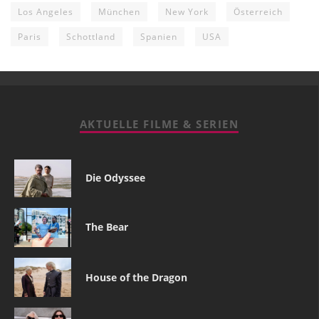
Los Angeles
München
New York
Österreich
Paris
Schottland
Spanien
USA
AKTUELLE FILME & SERIEN
Die Odyssee
The Bear
House of the Dragon