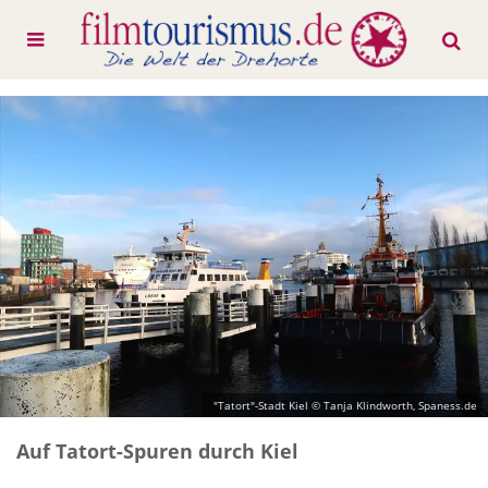
"Tatort"-Stadt Kiel © Tanja Klindworth, Spaness.de
Auf Tatort-Spuren durch Kiel